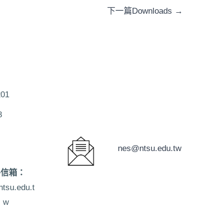
下一篇Downloads
→
201
8
nes@ntsu.edu.tw
絡信箱：
tsu.edu.t
w