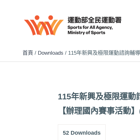
跳
至
主
要
內
容
首頁
Downloads
115年新興及極限運動諮詢輔
115年新興及極限運
【辦理國內賽事活動】(
52
Downloads