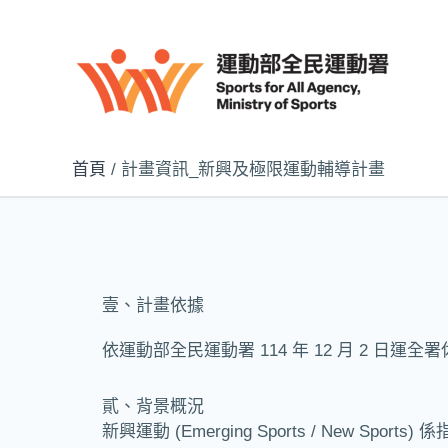
跳
至
主
要
內
容
首頁
計畫資訊_新興及極限運動輔導計畫
壹、計畫依據
依運動部全民運動署 114 年 12 月 2 日運全
貳、背景概況
新興運動 (Emerging Sports / Ne