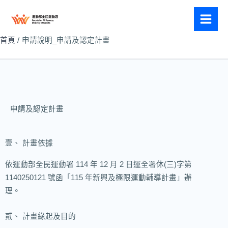
跳
至
主
首頁
申請說明_申請及認定計畫
要
內
容
申請及認定計畫
壹、 計畫依據
依運動部全民運動署 114 年 12 月 2 日運全署休(三)字第
1140250121 號函「115 年新興及極限運動輔導計畫」辦
理。
貳、 計畫緣起及目的