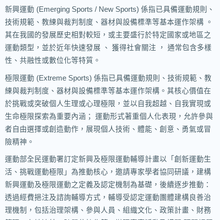
新興運動 (Emerging Sports / New Sports)
係指已具備運動規則、
技術規範、教練與裁判制度、器材與設備標準等基本運作架構 。
其在我國的發展歷史相對較短，或主要盛行於特定國家或地區之
運動類型，並於近年快速發展 、 獲得社會關注 ， 通常包含多樣
性、共融性或數位化等特質。
極限運動 (Extreme Sports)
係指已具備運動規則、技術規範、教
練與裁判制度、器材與設備標準等基本運作架構。其核心價值在
於挑戰或突破個人生理或心理極限，並以自我超越、自我實現或
生命極限探索為重要內涵； 運動形式著重個人化表現，允許參與
者自由選擇或創造動作，展現個人技術、體能、創意、勇氣或冒
險精神。
運動部全民運動署訂定新興及極限運動輔導計畫以「創新運動生
活、挑戰運動極限」為推動核心，邀請專家學者協同研議，建構
新興運動及極限運動之定義及認定機制為基礎，後續逐步推動：
透過經費挹注及諮詢輔導方式，輔導受認定運動團體建構良善治
理機制，包括治理架構、參與人員、組織文化、政策計畫、財務