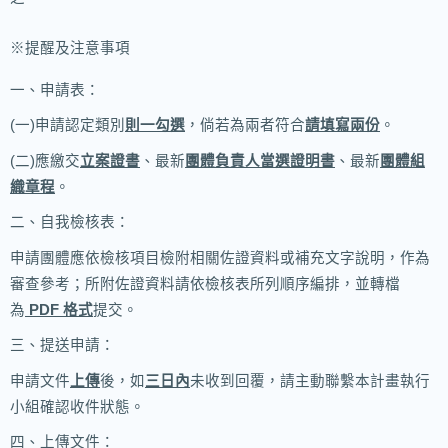
※提醒及注意事項
一、申請表：
(一)申請認定類別
則一勾選
，倘若為兩者符合
請填寫兩份
。
(二)應繳交
立案證書
、最新
團體負責人當選證明書
、最新
團體組
織章程
。
二、自我檢核表：
申請團體應依檢核項目檢附相關佐證資料或補充文字說明，作為
審查參考；所附佐證資料請依檢核表所列順序編排，並轉檔
為
PDF
格式
提交。
三、提送申請：
申請文件
上傳
後，如
三日內
未收到回覆，請主動聯繫本計畫執行
小組確認收件狀態。
四、上傳文件：