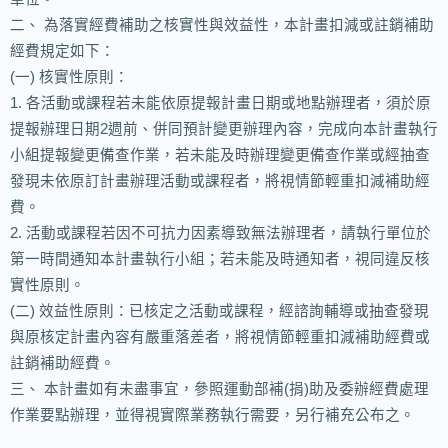
二、 為落實經費補助之核實性與效益性，本計畫扣減或註銷補助
經費規定如下：
(一) 核實性原則：
1. 各活動或課程若未能依原提報計畫日期或地點辦理者，須於原
提報辦理日期2週前、併同預計變更辦理內容，完成向本計畫執行
小組提報變更備查作業，若未能及時辦理變更備查作業或經抽查
發現未依原訂計畫辦理活動或課程者，將視情節輕重扣減補助經
費。
2. 活動或課程若因不可抗力因素導致無法辦理者，請執行單位於
第一時間通知本計畫執行小組；若未能及時通知者，視同違反核
實性原則。
(二) 效益性原則：已核定之活動或課程，經諮詢輔導或抽查發現
與原核定計畫內容有嚴重落差者，將視情節輕重扣減補助經費或
註銷補助經費。
三、 本計畫如有未盡事宜，參照運動部補(捐)助及委辦經費處理
作業要點辦理，並得視實際業務執行需要，另行補充公布之。