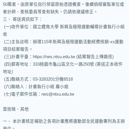
50萬者，由原單位自行保留原始憑證備查。後續倘經審監單位或
會計師、查核委員等查有缺失，仍請依建議修正。
三、 寄送資訊如下：
(一)收件單位：國立體育大學 新興及極限運動輔導計畫執行小組
收
(二)主旨註明：辦理115年新興及極限運動活動經費核銷-xx運動
項目結案報告。
(三)計畫平臺：https://nes.ntsu.edu.tw (結案報告上傳路徑)
(四)郵寄地址：333桃園市龜山區文化一路250號 (寄送正本收件
地址)
(五)聯絡方式：03-3283201分機8518
(六)聯絡人：計畫執行小組 羅小姐
(七)電子郵件信箱：nes@ntsu.edu.tw
壹拾陸、其他
一、 本計畫核定補助之各項計畫應將運動部全民運動署列為主辦
單位。